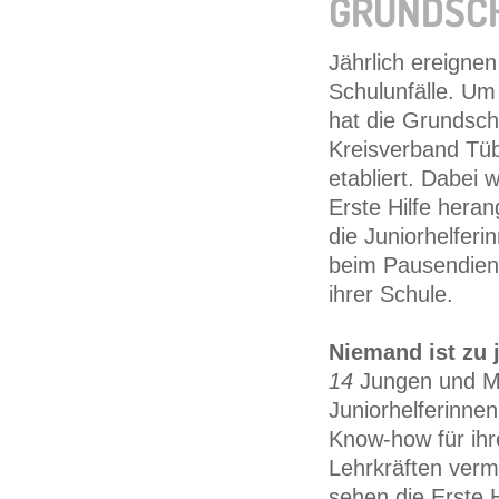
GRUNDSC
Jährlich ereignen
Schulunfälle. Um 
hat die Grundsc
Kreisverband Tü
etabliert. Dabei 
Erste Hilfe hera
die Juniorhelferi
beim Pausendiens
ihrer Schule.
Niemand ist zu 
14
Jungen und Mä
Juniorhelferinne
Know-how für ihr
Lehrkräften verm
sehen die Erste 