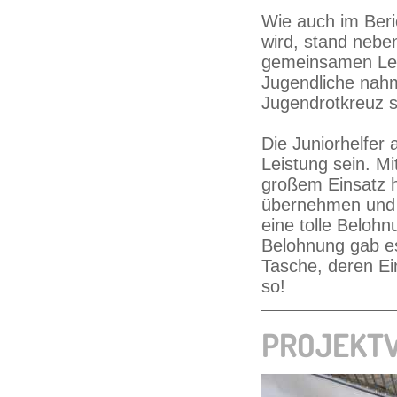
Wie auch im Ber
wird, stand neb
gemeinsamen Ler
Jugendliche nahme
Jugendrotkreuz 
Die Juniorhelfer
Leistung sein. M
großem Einsatz h
übernehmen und a
eine tolle Belohn
Belohnung gab es
Tasche, deren Ei
so!
PROJEKTW