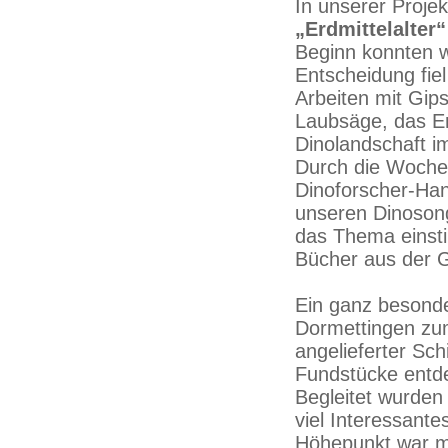
In unserer Proje
„Erdmittelalter“
Beginn konnten w
Entscheidung fiel
Arbeiten mit Gip
Laubsäge, das Er
Dinolandschaft i
Durch die Woche 
Dinoforscher-Ha
unseren Dinosong
das Thema einst
Bücher aus der 
Ein ganz besond
Dormettingen zum
angelieferter Schi
Fundstücke entd
Begleitet wurden
viel Interessante
Höhepunkt war mi