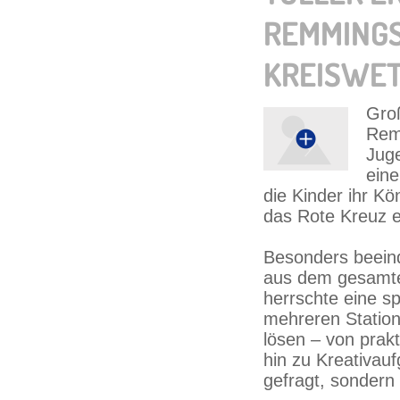
REMMINGSH
KREISWE
Groß
Rem
Juge
ein
die Kinder ihr K
das Rote Kreuz ei
Besonders beein
aus dem gesamte
herrschte eine s
mehreren Statio
lösen – von prakt
hin zu Kreativau
gefragt, sonder