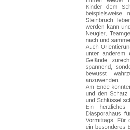
Immer wieder f
Kinder dem Sch
beispielsweise
Steinbruch lebe
werden kann und
Neugier, Teamge
nach und sammelt
Auch Orientierun
unter anderem 
Gelände zurech
spannend, sonde
bewusst wahr
anzuwenden.
Am Ende konnten
und den Schatz e
und Schlüssel sc
Ein herzliche
Diasporahaus fü
Vormittags. Für
ein besonderes E