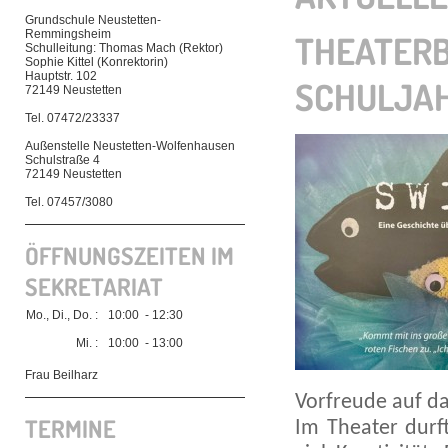
Grundschule Neustetten-
Remmingsheim
THEATER
Schulleitung: Thomas Mach (Rektor)
Sophie Kittel (Konrektorin)
Hauptstr. 102
SCHULJA
72149 Neustetten
Tel. 07472/23337
Außenstelle Neustetten-Wolfenhausen
Schulstraße 4
72149 Neustetten
Tel. 07457/3080
ÖFFNUNGSZEITEN IM
SEKRETARIAT
Mo., Di., Do. :
10:00 - 12:30
Mi. :
10:00 - 13:00
Frau Beilharz
Vorfreude auf d
TERMINE
Im Theater durf