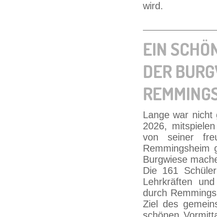
wird.
EIN SCHÖ
DER BURG
REMMING
Lange war nicht 
2026, mitspiele
von seiner fre
Remmingsheim g
Burgwiese mach
Die 161 Schüler
Lehrkräften und
durch Remmingsh
Ziel des gemein
schönen Vormitt